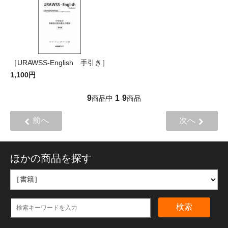
［URAWSS-English 手引き］
1,100円
9
1
9
商品中
-
商品
前へ
次へ
ほかの商品を探す
検索